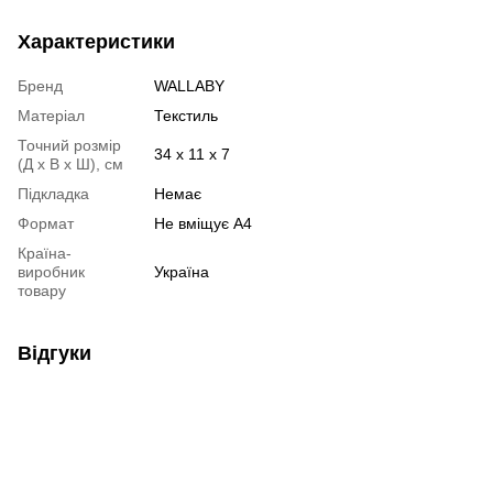
Характеристики
Бренд
WALLABY
Матеріал
Текстиль
Точний розмір
34 х 11 х 7
(Д х В х Ш), см
Підкладка
Немає
Формат
Не вміщує А4
Країна-
виробник
Україна
товару
Відгуки