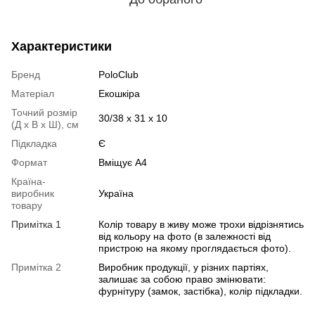
Характеристики
Бренд
PoloClub
Матеріал
Екошкіра
Точний розмір
30/38 х 31 х 10
(Д х В х Ш), см
Підкладка
Є
Формат
Вміщує А4
Країна-
виробник
Україна
товару
Примітка 1
Колір товару в живу може трохи відрізнятись
від кольору на фото (в залежності від
пристрою на якому проглядається фото).
Примітка 2
Виробник продукції, у різних партіях,
залишає за собою право змінювати:
фурнітуру (замок, застібка), колір підкладки.