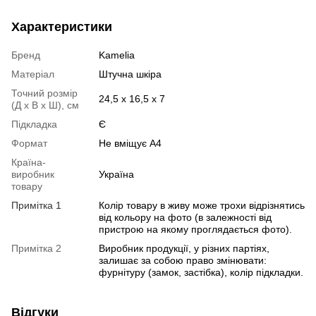
Характеристики
Бренд
Kamelia
Матеріал
Штучна шкіра
Точний розмір
24,5 х 16,5 х 7
(Д х В х Ш), см
Підкладка
Є
Формат
Не вміщує А4
Країна-
виробник
Україна
товару
Примітка 1
Колір товару в живу може трохи відрізнятись
від кольору на фото (в залежності від
пристрою на якому проглядається фото).
Примітка 2
Виробник продукції, у різних партіях,
залишає за собою право змінювати:
фурнітуру (замок, застібка), колір підкладки.
Відгуки