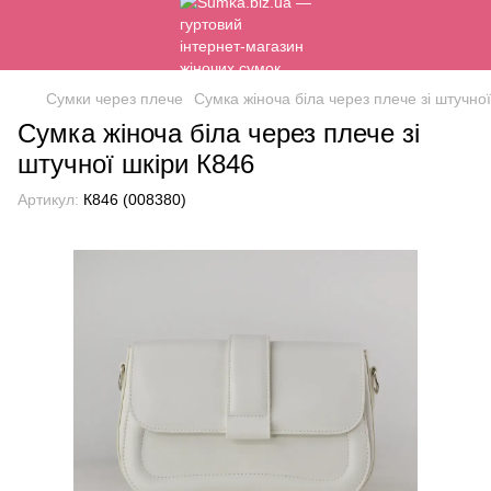
Сумки через плече
Сумка жіноча біла через плече зі штучно
Сумка жіноча біла через плече зі
штучної шкіри К846
Артикул:
К846 (008380)