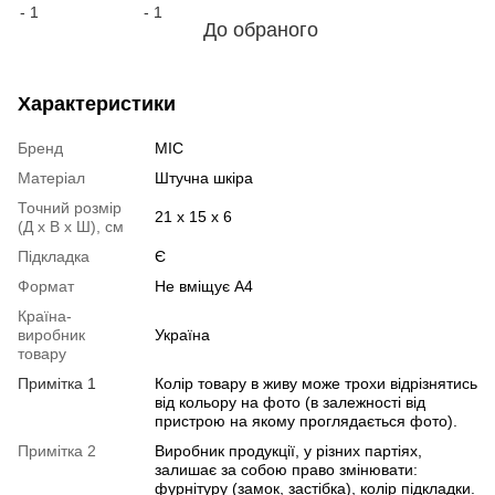
До обраного
Характеристики
Бренд
МІС
Матеріал
Штучна шкіра
Точний розмір
21 х 15 х 6
(Д х В х Ш), см
Підкладка
Є
Формат
Не вміщує А4
Країна-
виробник
Україна
товару
Примітка 1
Колір товару в живу може трохи відрізнятись
від кольору на фото (в залежності від
пристрою на якому проглядається фото).
Примітка 2
Виробник продукції, у різних партіях,
залишає за собою право змінювати:
фурнітуру (замок, застібка), колір підкладки.