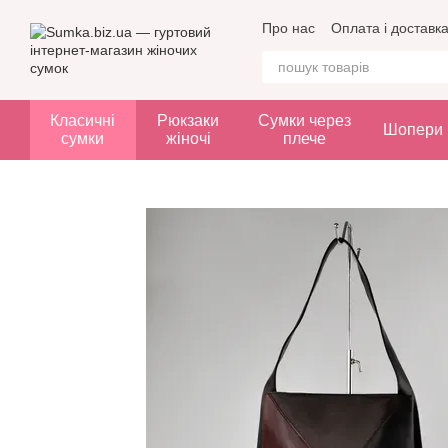
Перейти до основного контенту
Про нас
Оплата і доставк
Класичні
Рюкзаки
Сумки через
Шопери
сумки
жіночі
плече