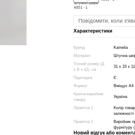
Повідомити, коли з'яв
Характеристики
Бренд
Kamelia
Матеріал
Штучна шкі
Точний розмір (Д
31 х 33 х 11
х В х Ш), см
Підкладка
Є
Формат
Вміщує А4
Країна-виробник
Україна
товару
Примітка 1
Колір товар
залежності
Примітка 2
Виробник пр
фурнітуру (
Новий відгук або комент