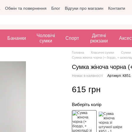
а
Обмін та повернення
Блог
Відгуки про магазин
Контакти
Чоловічі
Дитячі
Бананки
Спорт
Аксес
сумки
рюкзаки
Головна
Класичні сумки
Сумки 
Сумка жіноча чорна (+ бордо, + шоколад
Сумка жіноча чорна (
Немає в наявності
Артикул: К851
615 грн
Виберіть колір