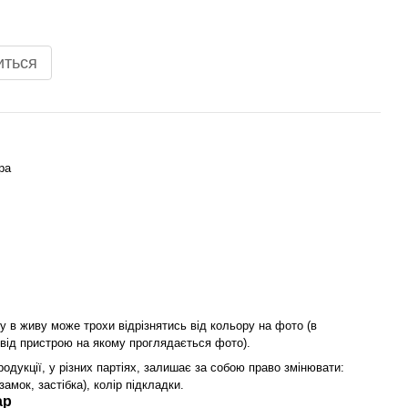
иться
ра
у в живу може трохи відрізнятись від кольору на фото (в
 від пристрою на якому проглядається фото).
одукції, у різних партіях, залишає за собою право змінювати:
замок, застібка), колір підкладки.
ар