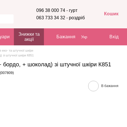
096 38 000 74 - гурт
Кошик
063 733 34 32 - роздріб
Знижки та
уари
Бажання
Вхід
Укр
акції
з еко- та штучної шкіри
) зі штучної шкіри К851
+ бордо, + шоколад) зі штучної шкіри К851
 (007809)
В бажання