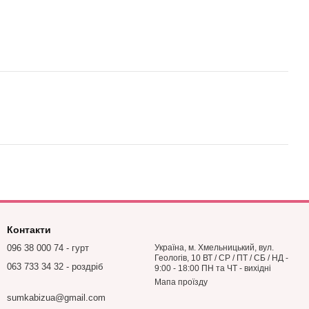
Контакти
096 38 000 74 - гурт
Україна, м. Хмельницький, вул.
Геологів, 10 ВТ / СР / ПТ / СБ / НД -
063 733 34 32 - роздріб
9:00 - 18:00 ПН та ЧТ - вихідні
Мапа проїзду
sumkabizua@gmail.com