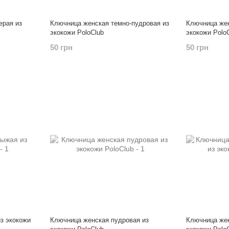
ерая из
Ключница женская темно-пудровая из
Ключница жен
экокожи PoloClub
экокожи Polo
50 грн
50 грн
з экокожи
Ключница женская пудровая из
Ключница жен