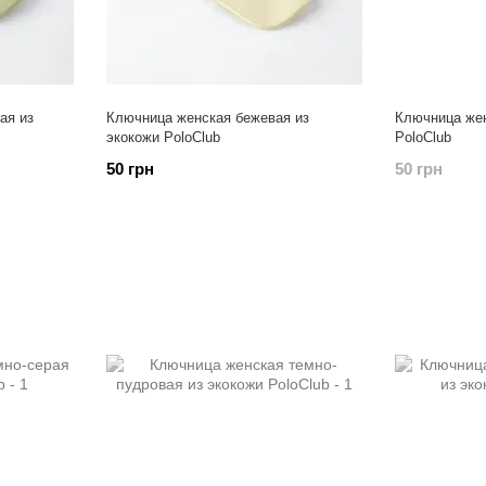
ая из
Ключница женская бежевая из
Ключница жен
экокожи PoloClub
PoloClub
50 грн
50 грн