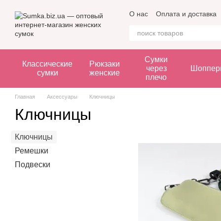
Перейти к основному контенту
О нас
Оплата и доставка
Сумки
Классические
Рюкзаки
через
Шоппер
сумки
женские
плечо
Главная
Аксессуары
Ключницы
Ключницы
Ключницы
Ремешки
Подвески