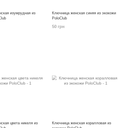
ская изумрудная из
Ключница женская синяя из экокожи
Club
PoloClub
50 грн
ская цвета никеля из
Ключница женская коралловая из