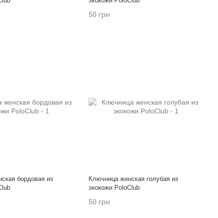
Club
экокожи PoloClub
50 грн
ская бордовая из
Ключница женская голубая из
Club
экокожи PoloClub
50 грн