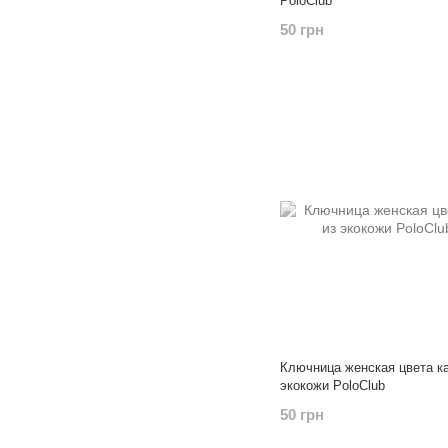
PoloClub
50 грн
Ключница женская цвета ка
экокожи PoloClub
50 грн