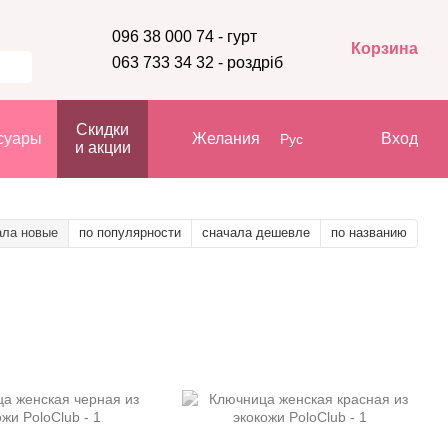
096 38 000 74 - гурт
Корзина
063 733 34 32 - роздріб
Скидки
суары
Желания
Вход
Рус
и акции
ала новые
по популярности
сначала дешевле
по названию