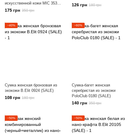
искусственной кожи МІС 35310
126 грн
180 грн
(SALE)
175 грн
350 грн
−40%
−60%
Сумка женская бронзовая из
Сумка-багет женская
экокожи B.Elit 0924 (SALE)
серебристая из экокожи
PoloClub 0180 (SALE)
108 грн
180 грн
140 грн
350 грн
−50%
−50%