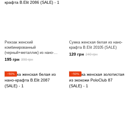
Рюкзак женский
Сумка женская белая из нано-
комбинированный
крафта B.Elit 20105 (SALE)
(черный+металлик) из нано-
120 грн
240 грн
крафта B.Elit 2086 (SALE)
195 грн
390 грн
−50%
−50%