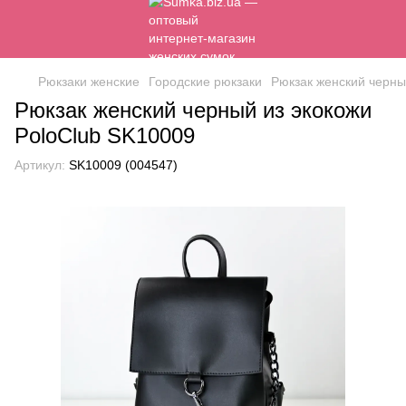
Рюкзаки женские
Городские рюкзаки
Рюкзак женский черны
Рюкзак женский черный из экокожи
PoloClub SK10009
Артикул:
SK10009 (004547)