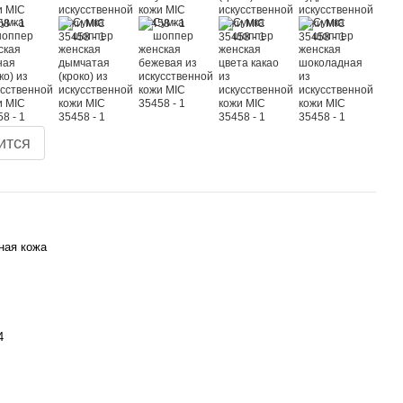
ится
ная кожа
4