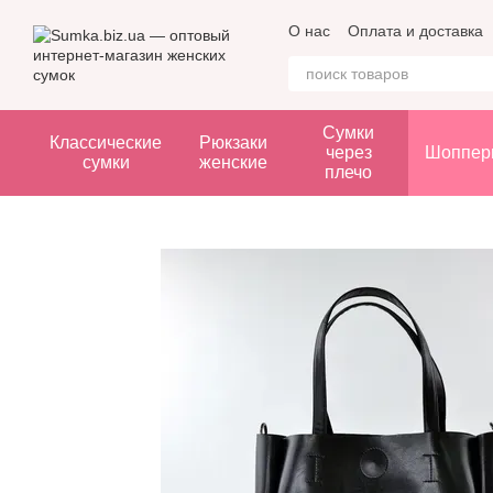
Перейти к основному контенту
О нас
Оплата и доставка
Сумки
Классические
Рюкзаки
через
Шоппер
сумки
женские
плечо