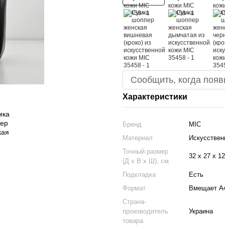
Сообщить, когда появ
Характеристики
Бренд
МІС
Материал
Искусствен
Точный размер
32 х 27 х 12
(Д х В х Ш), см
Подкладка
Есть
Формат
Вмещает А
Страна-
производитель
Украина
товара