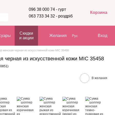
096 38 000 74 - гурт
Корзина
063 733 34 32 - роздріб
Скидки
суары
Желания
Вход
Рус
и акции
р женская черная из искусственной кожи МІС 35458
я черная из искусственной кожи МІС 35458
00851)
В желания