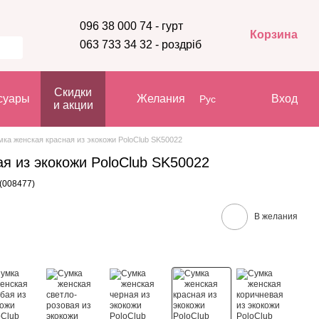
096 38 000 74 - гурт
Корзина
063 733 34 32 - роздріб
Скидки
суары
Желания
Вход
Рус
и акции
ка женская красная из экокожи PoloClub SK50022
я из экокожи PoloClub SK50022
(008477)
В желания