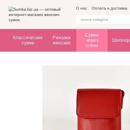
Перейти к основному контенту
О нас
Оплата и доставка
Сумки
Классические
Рюкзаки
через
Шоппер
сумки
женские
плечо