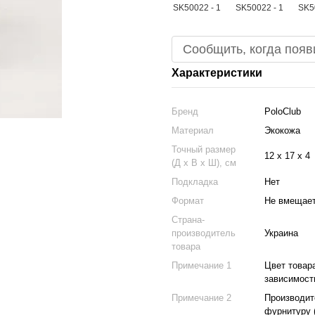
Сообщить, когда появ
Характеристики
Бренд
PoloClub
Материал
Экокожа
Точный размер
12 х 17 х 4
(Д х В х Ш), см
Подкладка
Нет
Формат
Не вмещае
Страна-
производитель
Украина
товара
Примечание 1
Цвет товар
зависимост
Примечание 2
Производите
фурнитуру (