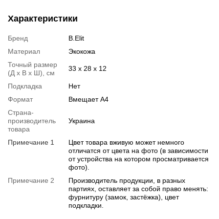
Характеристики
Бренд
B.Elit
Материал
Экокожа
Точный размер
33 х 28 х 12
(Д х В х Ш), см
Подкладка
Нет
Формат
Вмещает А4
Страна-
производитель
Украина
товара
Примечание 1
Цвет товара вживую может немного
отличатся от цвета на фото (в зависимости
от устройства на котором просматривается
фото).
Примечание 2
Производитель продукции, в разных
партиях, оставляет за собой право менять:
фурнитуру (замок, застёжка), цвет
подкладки.