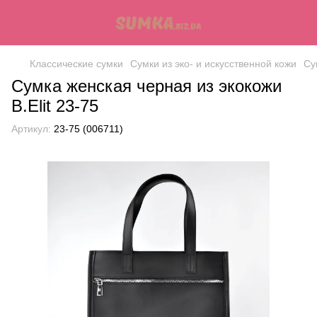
Классические сумки
Сумки из эко- и искусственной кожи
Су
Сумка женская черная из экокожи
B.Elit 23-75
Артикул:
23-75 (006711)