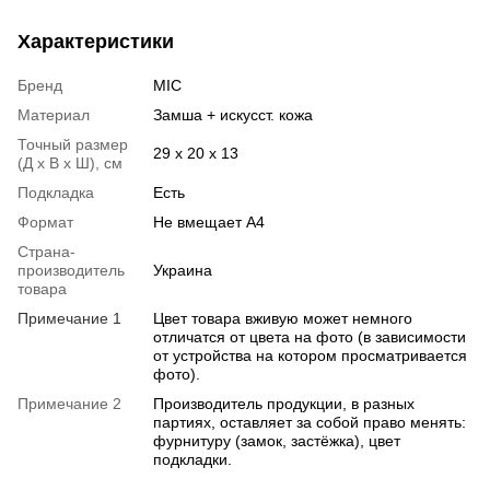
Характеристики
Бренд
МІС
Материал
Замша + искусст. кожа
Точный размер
29 х 20 х 13
(Д х В х Ш), см
Подкладка
Есть
Формат
Не вмещает А4
Страна-
производитель
Украина
товара
Примечание 1
Цвет товара вживую может немного
отличатся от цвета на фото (в зависимости
от устройства на котором просматривается
фото).
Примечание 2
Производитель продукции, в разных
партиях, оставляет за собой право менять:
фурнитуру (замок, застёжка), цвет
подкладки.