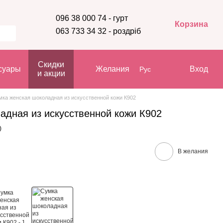
096 38 000 74 - гурт
Корзина
063 733 34 32 - роздріб
Скидки
суары
Желания
Вход
Рус
и акции
мка женская шоколадная из искусственной кожи К902
адная из искусственной кожи К902
)
В желания