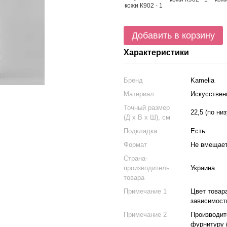
Добавить в корзину
Характеристики
Бренд
Kamelia
Материал
Искусствен
Точный размер
22,5 (по низ
(Д х В х Ш), см
Подкладка
Есть
Формат
Не вмещае
Страна-
производитель
Украина
товара
Примечание 1
Цвет товар
зависимост
Примечание 2
Производите
фурнитуру (