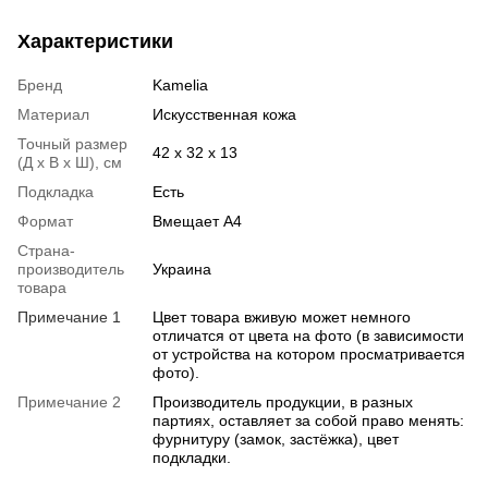
Характеристики
Бренд
Kamelia
Материал
Искусственная кожа
Точный размер
42 х 32 х 13
(Д х В х Ш), см
Подкладка
Есть
Формат
Вмещает А4
Страна-
производитель
Украина
товара
Примечание 1
Цвет товара вживую может немного
отличатся от цвета на фото (в зависимости
от устройства на котором просматривается
фото).
Примечание 2
Производитель продукции, в разных
партиях, оставляет за собой право менять:
фурнитуру (замок, застёжка), цвет
подкладки.