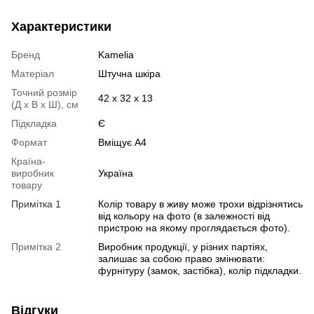
Характеристики
Бренд
Kamelia
Матеріал
Штучна шкіра
Точний розмір
42 х 32 х 13
(Д х В х Ш), см
Підкладка
Є
Формат
Вміщує А4
Країна-
виробник
Україна
товару
Примітка 1
Колір товару в живу може трохи відрізнятись
від кольору на фото (в залежності від
пристрою на якому проглядається фото).
Примітка 2
Виробник продукції, у різних партіях,
залишає за собою право змінювати:
фурнітуру (замок, застібка), колір підкладки.
Відгуки