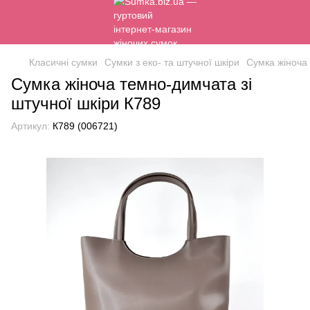
Класичні сумки
Сумки з еко- та штучної шкіри
Сумка жіноча 
Сумка жіноча темно-димчата зі
штучної шкіри К789
Артикул:
К789 (006721)