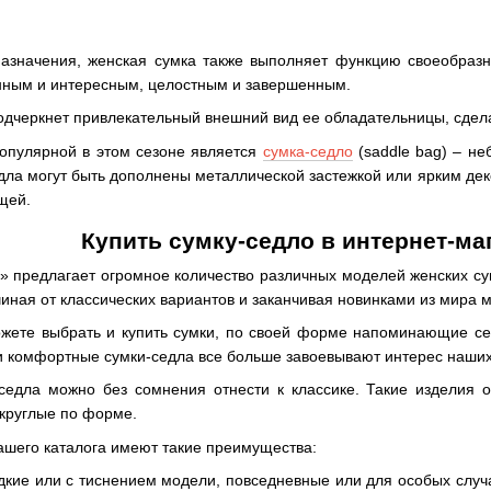
азначения, женская сумка также выполняет функцию своеобразн
анным и интересным, целостным и завершенным.
одчеркнет привлекательный внешний вид ее обладательницы, сдела
популярной в этом сезоне является
сумка-седло
(saddle bag) – не
ла могут быть дополнены металлической застежкой или ярким деко
щей.
Купить сумку-седло в интернет-м
 предлагает огромное количество различных моделей женских сум
чиная от классических вариантов и заканчивая новинками из мира 
жете выбрать и купить сумки, по своей форме напоминающие се
 и комфортные сумки-седла все больше завоевывают интерес наших
едла можно без сомнения отнести к классике. Такие изделия о
округлые по форме.
ашего каталога имеют такие преимущества:
адкие или с тиснением модели, повседневные или для особых случ