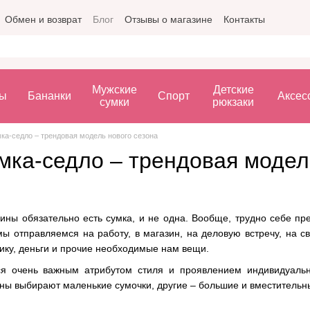
Обмен и возврат
Блог
Отзывы о магазине
Контакты
Мужские
Детские
ы
Бананки
Спорт
Аксес
сумки
рюкзаки
ка-седло – трендовая модель нового сезона
мка-седло – трендовая модел
ны обязательно есть сумка, и не одна. Вообще, трудно себе пред
ы отправляемся на работу, в магазин, на деловую встречу, на св
ику, деньги и прочие необходимые нам вещи.
ся очень важным атрибутом стиля и проявлением индивидуальн
ы выбирают маленькие сумочки, другие – большие и вместительны