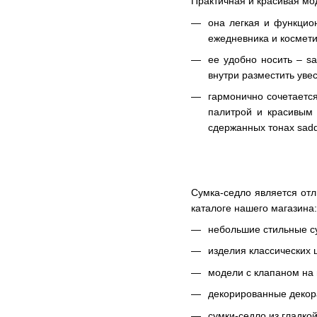
Практичная и красивая мо
она легкая и функцио
ежедневника и космети
ее удобно носить – s
внутри разместить уве
гармонично сочетаетс
палитрой и красивым 
сдержанных тонах sadd
Сумка-седло является от
каталоге нашего магазина:
небольшие стильные с
изделия классических ц
модели с клапаном на 
декорированные декора
сумки-седло из гладко