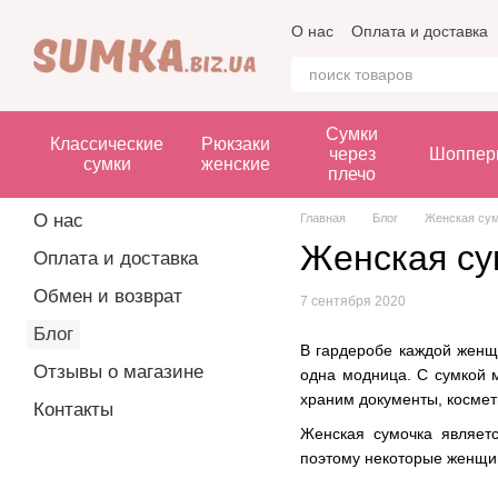
Перейти к основному контенту
О нас
Оплата и доставка
Сумки
Классические
Рюкзаки
через
Шоппер
сумки
женские
плечо
О нас
Главная
Блог
Женская сум
Женская су
Оплата и доставка
Обмен и возврат
7 сентября 2020
Блог
В гардеробе каждой женщи
Отзывы о магазине
одна модница. С сумкой м
храним документы, космет
Контакты
Женская сумочка являет
поэтому некоторые женщин