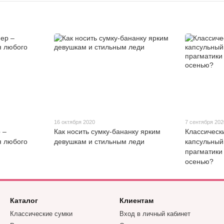
16 октября 2020
7 сентября 202
 –
Как носить сумку-бананку ярким
Классическ
я любого
девушкам и стильным леди
капсульный
прагматики
осенью?
Каталог
Клиентам
Классические сумки
Вход в личный кабинет