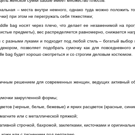
дель женской сумки saddle имеет множество плюсов:
нальная – места внутри немного, однако туда можно положить 
чки) при этом не перегружать себя тяжестями;
addle bag носят через плечо, что делает ее незаменимой на прог
систые предметы), вес распределяется равномерно, снижается нагр
я с разными луками и подходит под любой стиль – богатый выбо
декором, позволяет подобрать сумочку как для повседневного 
le bag будет хорошо смотреться и со строгим деловым костюмом.
личным решением для современных женщин, ведущих активный об
умочки закругленной формы;
ветов (черные, белые, бежевые) и ярких расцветок (красные, синие
магните или с металлической пряжкой;
тивной строчкой, бахромой, заклепками, кисточками и оригиналь
й кожи или с тиснением под рептилию.