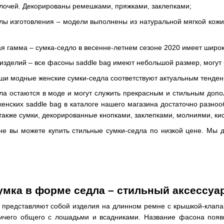
лочей. Декорированы ремешками, пряжками, заклепками;
лы изготовления – модели выполнены из натуральной мягкой кожи 
я гамма – сумка-седло в весенне-летнем сезоне 2020 имеет широк
зделий – все фасоны saddle bag имеют небольшой размер, могут 
ши модные женские сумки-седла соответствуют актуальным тенден
ла остаются в моде и могут служить прекрасным и стильным допол
нских saddle bag в каталоге нашего магазина достаточно разноо
акже сумки, декорированные кнопками, заклепками, молниями, ки
не вы можете купить стильные сумки-седла по низкой цене. Мы
умка в форме седла – стильный аксессу
 представляют собой изделия на длинном ремне с крышкой-клапа
ичего общего с лошадьми и всадниками. Название фасона появ