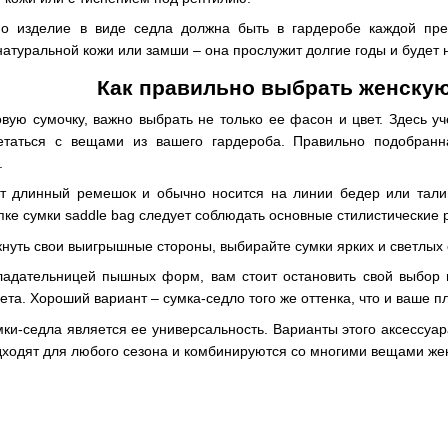
о изделие в виде седла должна быть в гардеробе каждой пре
 натуральной кожи или замши – она прослужит долгие годы и буде
Как правильно выбрать женскую
вую сумочку, важно выбрать не только ее фасон и цвет. Здесь у
етаться с вещами из вашего гардероба. Правильно подобранн
.
ет длинный ремешок и обычно носится на линии бедер или тали
пке сумки saddle bag следует соблюдать основные стилистические
кнуть свои выигрышные стороны, выбирайте сумки ярких и светлых
ладательницей пышных форм, вам стоит остановить свой выбор н
ета. Хороший вариант – сумка-седло того же оттенка, что и ваше п
ки-седла является ее универсальность. Варианты этого аксессуа
дходят для любого сезона и комбинируются со многими вещами жен