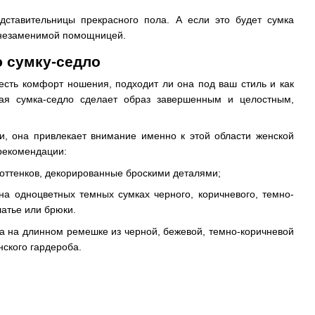
дставительницы прекрасного пола. А если это будет сумка
т незаменимой помощницей.
 сумку-седло
честь комфорт ношения, подходит ли она под ваш стиль и как
ая сумка-седло сделает образ завершенным и целостным,
и, она привлекает внимание именно к этой области женской
 рекомендации:
 оттенков, декорированные броскими деталями;
а одноцветных темных сумках черного, коричневого, темно-
латье или брюки.
ра на длинном ремешке из черной, бежевой, темно-коричневой
ского гардероба.