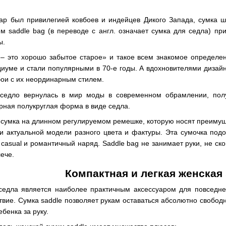
уар был привилегией ковбоев и индейцев Дикого Запада, сумка 
м saddle bag (в переводе с англ. означает сумка для седла) при
ы.
 – это хорошо забытое старое» и такое всем знакомое определе
иуме и стали популярными в 70-е годы. А вдохновителями дизайн
ои с их неординарным стилем.
-седло вернулась в мир моды в современном обрамлении, полу
рная полукруглая форма в виде седла.
сумка на длинном регулируемом ремешке, которую носят преимущ
и актуальной модели разного цвета и фактуры. Эта сумочка под
 casual и романтичный наряд. Saddle bag не занимает руки, не с
ече.
Компактная и легкая женская 
едла является наиболее практичным аксессуаром для повседневн
вие. Сумка saddle позволяет рукам оставаться абсолютно свободны
ебенка за руку.