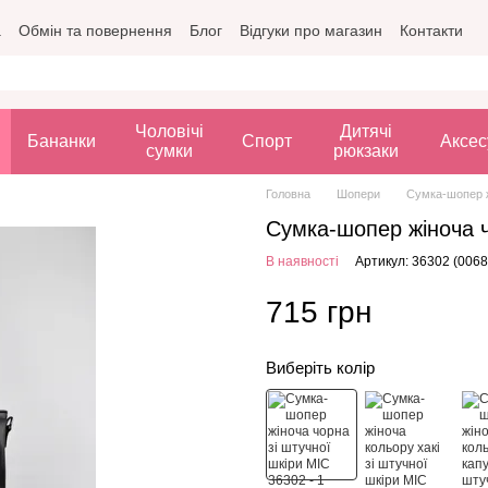
а
Обмін та повернення
Блог
Відгуки про магазин
Контакти
Чоловічі
Дитячі
Бананки
Спорт
Аксес
сумки
рюкзаки
Головна
Шопери
Сумка-шопер ж
Сумка-шопер жіноча ч
В наявності
Артикул: 36302 (0068
715 грн
Виберіть колір