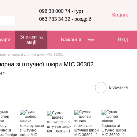
096 38 000 74 - гурт
Кошик
063 733 34 32 - роздріб
Знижки та
уари
Бажання
Вхід
Укр
акції
іноча чорна зі штучної шкіри МІС 36302
орна зі штучної шкіри МІС 36302
47)
В бажання