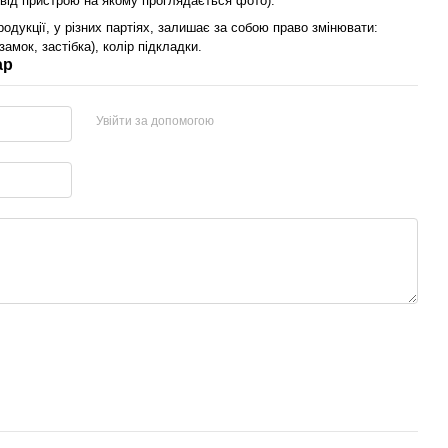
 від пристрою на якому проглядається фото).
одукції, у різних партіях, залишає за собою право змінювати:
замок, застібка), колір підкладки.
ар
Увійти за допомогою