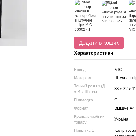
Додати в кошик
Характеристики
Бренд
МІС
Матеріал
Штучна шкі
Точний розмір (Д
33 х 32 х 11
х В х Ш), см
Підкладка
Є
Формат
Вміщує А4
Країна-виробник
Україна
товару
Примітка 1
Колір товар