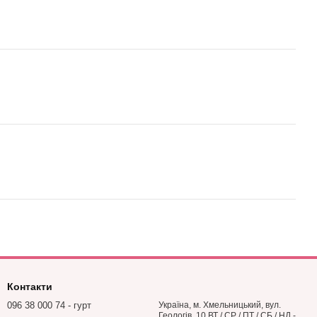
Контакти
096 38 000 74 - гурт
Україна, м. Хмельницький, вул.
Геологів, 10 ВТ / СР / ПТ / СБ / НД -