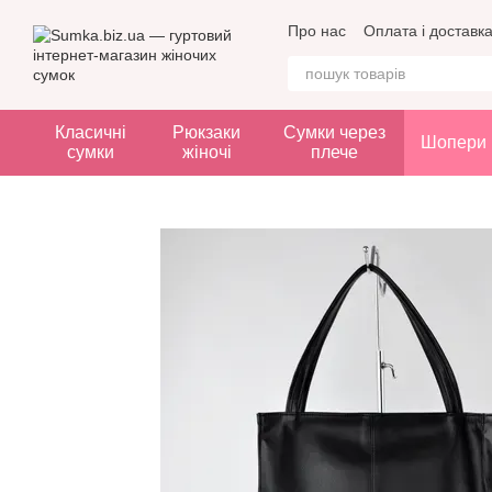
Перейти до основного контенту
Про нас
Оплата і доставк
Класичні
Рюкзаки
Сумки через
Шопери
сумки
жіночі
плече