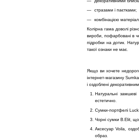
декоративними блиск
стразами і паєтками;
комбінацією матеріалі
Колірна гама доволі різн
вироби, пофарбовані в чо
підробки на дотик. Нату
такої ознаки не має.
Якщо ви хочете недорого 
інтернет-магазину Sumka.
і оздоблені декоративним
Натуральні замшеві 
естетично.
Сумки-портфелі LuckS
Чорні сумки B.Elit, щ
Аксесуар Voila, озд
образ.