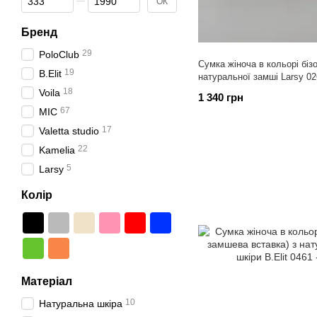
ОК
Бренд
29
PoloClub
Сумка жіноча в кольорі бізо
19
B.Elit
натуральної замші Larsy 0
18
Voila
1 340 грн
67
МІС
17
Valetta studio
22
Kamelia
5
Larsy
Колір
Матеріал
10
Натуральна шкіра