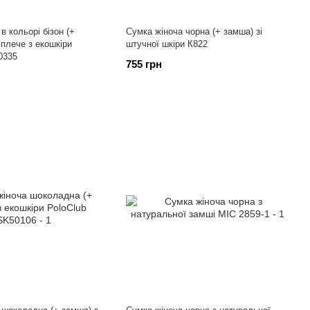
в кольорі бізон (+
Сумка жіноча чорна (+ замша) зі
 плече з екошкіри
штучної шкіри К822
0335
755 грн