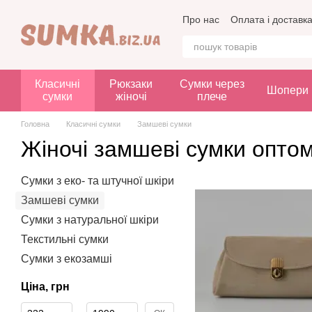
Перейти до основного контенту
Про нас
Оплата і доставк
Класичні
Рюкзаки
Сумки через
Шопери
сумки
жіночі
плече
Головна
Класичні сумки
Замшеві сумки
Жіночі замшеві сумки опто
Сумки з еко- та штучної шкіри
Замшеві сумки
Сумки з натуральної шкіри
Текстильні сумки
Сумки з екозамші
Ціна, грн
Від Ціна, грн
До Ціна, грн