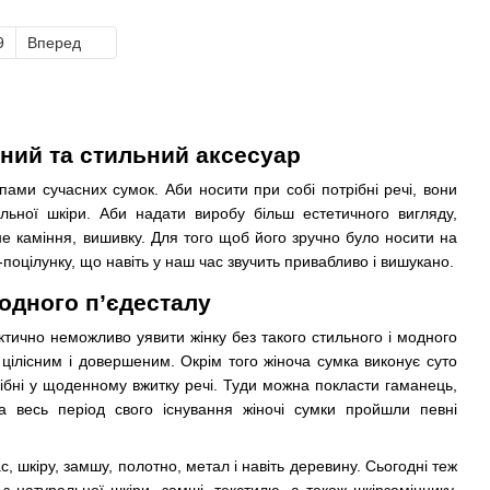
9
Вперед
ний та стильний аксесуар
пами сучасних сумок. Аби носити при собі потрібні речі, вони
льної шкіри. Аби надати виробу більш естетичного вигляду,
не каміння, вишивку. Для того щоб його зручно було носити на
-поцілунку, що навіть у наш час звучить привабливо і вишукано.
одного п’єдесталу
ктично неможливо уявити жінку без такого стильного і модного
 цілісним і довершеним. Окрім того жіноча сумка виконує суто
рібні у щоденному вжитку речі. Туди можна покласти гаманець,
За весь період свого існування жіночі сумки пройшли певні
 шкіру, замшу, полотно, метал і навіть деревину. Сьогодні теж