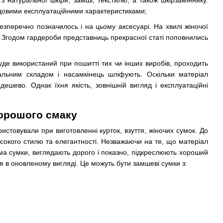
з натуральної шкіри, замші, текстилю, а також шкірзаміннику.
довими експлуатаційними характеристиками;
езперечно позначилось і на цьому аксесуарі. На хвилі жіночої
чі. Згодом гардероби представниць прекрасної статі поповнились
уде використаний при пошитті тих чи інших виробів, проходить
альним складом і насамкінець шліфують. Оскільки матеріал
шево. Однак їхня якість, зовнішній вигляд і експлуатаційні
хорошого смаку
истовували при виготовленні курток, взуття, жіночих сумок. До
високого стилю та елегантності. Незважаючи на те, що матеріал
ма сумки, виглядають дорого і показно, підкреслюють хороший
я в оновленому вигляді. Це можуть бути замшеві сумки з: