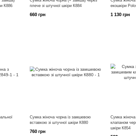
+ замша)
Сумка жіноча чорна (+ замша) через
Сумка жіноча
ри К886
плече зі штучної шкіри К884
екошкіри Pol
660 грн
1 130 грн
ральної
Сумка жіноча чорна із замшевою
Сумка жіноча
вставкою зі штучної шкіри К880
клапаном чер
шкіри К854
760 грн