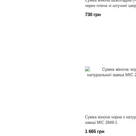
Сумка жіноча шоколадна (
через плече зі штучної шкі
730 грн
Сумка жіноча чорна з нату
замші МІС 2849-1
1 665 грн