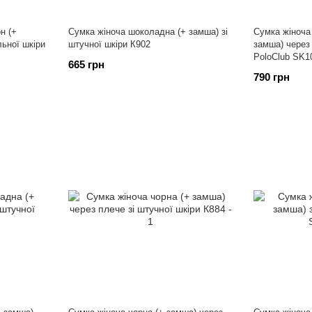
н (+
Сумка жіноча шоколадна (+ замша) зі
Сумка жіноча 
льної шкіри
штучної шкіри К902
замша) через
PoloClub SK1
665 грн
790 грн