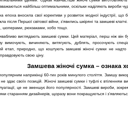
игінальними ідеями. Однак найчастіше жіночі сумки виготовляють 
 вважаються найбільш оптимальними, оскільки наділяють вироби чу
а епоха вносила свої корективи у розвиток модної індустрії, що б
ла після Першої світової війни, з’явились шкіряні та замшеві клат
 шоперами, рюкзаками, хобо тощо.
ивабливо виглядають замшеві сумки. Цей матеріал, перш ніж він б
у вимочують, вичиняють, витягують, дублять, просочують спеці
й етап, природно, що коштують замшеві жіночі сумки не надто де
иправдовують свою ціну.
Замшева жіночі сумка – ознака 
опулярним наприкінці 60-тих років минулого століття. Замшу викор
не здає своїх позицій. Жіночі замшеві сумки і туфлі є втіленням 
уатації, це не зменшує його популярності. Замшеві вироби, зокре
дяки старанням дизайнерів, щоразу вони покращуються і з’являютьс