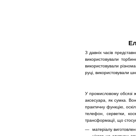
Ел
З давніх часів представн
використовували торбин
використовували різнома
руці, використовували шну
У промисловому обсязі ж
аксесуара, як сумка. Во
практичну функцію, оскі
телефон, серветки, кос
трансформації, що стосу
матеріалу виготовлен