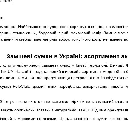
авками;
в.
оманітна. Найбільшою популярністю користуються жіночі замшеві су
рний, темно-синій, бордовий, сірий, оливковий колір. Замша має яс
ральний матеріал має напрям ворсу, тому його колір не змінюєть
Замшеві сумки в Україні: асортимент а
купити якісну жіночі замшеву сумку у Києві, Тернополі, Вінниці, Ж
Biz.UA. На сайті представлений широкий асортимент моделей на будь
и елементами – кожна представниця прекрасної статі знайде аксесуа
сумки PoloClub, дизайн яких передбачає використання іншого м
herrys – вони виготовляються з екошкіри і мають замшевий клапан.
о мають оригінальні вставки з натуральної замші. Під цим брендом в
облений замшевими вставками. Це класичні жіночі сумки, які доп