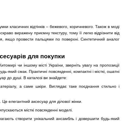
мки класичних відтінків – бежевого, коричневого. Також в моді
краво виражену приємну текстуру, тому її легко відрізнити від
ся, якщо провести пальцями по поверхні. Синтетичний аналог
ксесуарів для покупки
итомирі чи іншому місті України, зверніть увагу на пропозиції
-який смак. Практичні повсякденні, компактні і місткі, ошатні
р до душі. В каталозі ви знайдете:
атеріалу, а саме шкіри. Виглядає таке поєднання стильно і
 Це елегантний аксесуар для ділової жінки.
ипускаються місткі повсякденні моделі.
омагають створити унікальний ансамбль і довершити будь-який