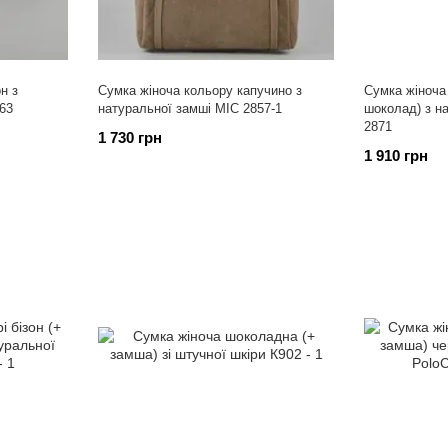
н з
Сумка жіноча кольору капучино з
Сумка жіноча
263
натуральної замші МІС 2857-1
шоколад) з н
2871
1 730 грн
1 910 грн