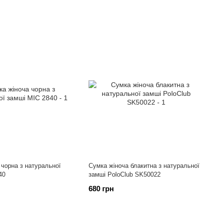
 чорна з натуральної
Сумка жіноча блакитна з натуральної
40
замші PoloClub SK50022
680 грн