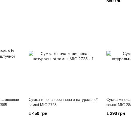
580 грн
з замшевою
Сумка жіноча коричнева з натуральної
Сумка жіноча
К865
замші МІС 2728
замші МІС 28
1 450 грн
1 290 грн