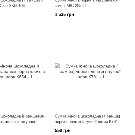
 шоколадна (+ замша) з
Сумка жіноча чорна з натуральної
oClub SK50106
замші МІС 2859-1
1 535 грн
 шоколадна із замшевим
Сумка жіноча шоколадна (+ замша)
ез плече зі штучної
через плече зі штучної шкіри К781
550 грн