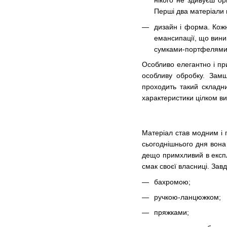
нікого не здивуєш ор
Перші два матеріали
дизайн і форма. Кожн
емансипації, що виник
сумками-портфелями,
Особливо елегантно і пр
особливу обробку. Замш
проходить такий складни
характеристики цілком в
Матеріал став модним і п
сьогоднішнього дня вона 
дещо примхливий в експл
смак своєї власниці. Зав
бахромою;
ручкою-ланцюжком;
пряжками;