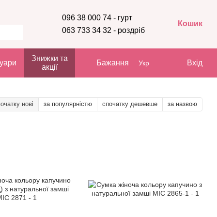
096 38 000 74 - гурт
Кошик
063 733 34 32 - роздріб
Знижки та
уари
Бажання
Вхід
Укр
акції
очатку нові
за популярністю
спочатку дешевше
за назвою