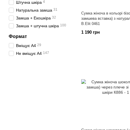
4
Штучна шкіра
31
Натуральна замша
Сумка жіноча в кольорі бізо
32
Замша + Екошкіра
замшева вставка) з натура
B.Elit 0461
100
Замша + штучна шкіра
1 190 грн
Формат
29
Вміщує А4
147
Не вміщує А4