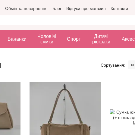
а
Обмін та повернення
Блог
Відгуки про магазин
Контакти
Чоловічі
Дитячі
Бананки
Спорт
Аксес
сумки
рюкзаки
м
сп
Сортування: