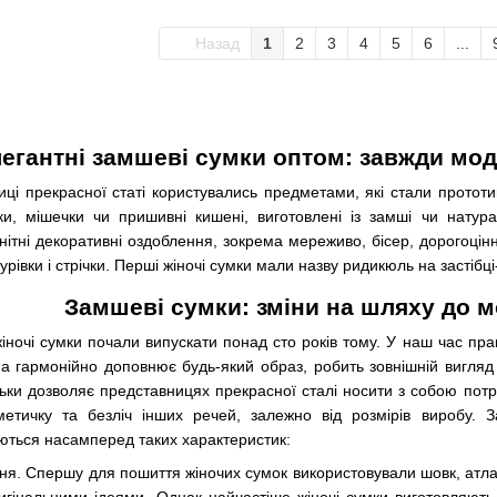
Назад
1
2
3
4
5
6
...
егантні замшеві сумки оптом: завжди мод
иці прекрасної статі користувались предметами, які стали прототи
ки, мішечки чи пришивні кишені, виготовлені із замші чи натура
нітні декоративні оздоблення, зокрема мереживо, бісер, дорогоцін
рівки і стрічки. Перші жіночі сумки мали назву ридикюль на застібці
Замшеві сумки: зміни на шляху до м
іночі сумки почали випускати понад сто років тому. У наш час пра
на гармонійно доповнює будь-який образ, робить зовнішній вигляд
льки дозволяє представницях прекрасної сталі носити з собою пот
метичку та безліч інших речей, залежно від розмірів виробу. 
ються насамперед таких характеристик:
ня. Спершу для пошиття жіночих сумок використовували шовк, атлас,