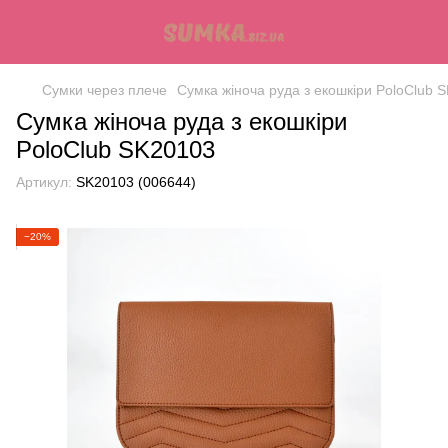
Сумки через плече
Сумка жіноча руда з екошкіри PoloClub 
Сумка жіноча руда з екошкіри
PoloClub SK20103
Артикул:
SK20103 (006644)
−20%