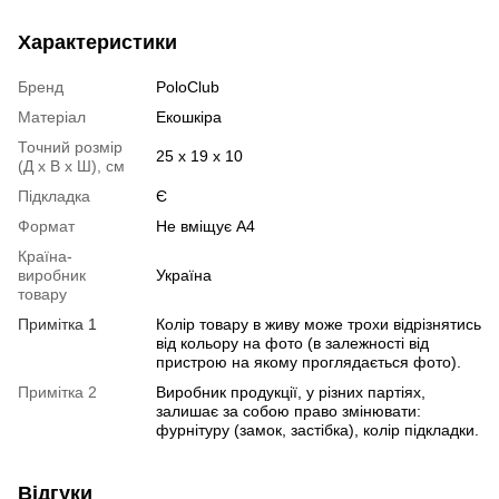
Характеристики
Бренд
PoloClub
Матеріал
Екошкіра
Точний розмір
25 х 19 х 10
(Д х В х Ш), см
Підкладка
Є
Формат
Не вміщує А4
Країна-
виробник
Україна
товару
Примітка 1
Колір товару в живу може трохи відрізнятись
від кольору на фото (в залежності від
пристрою на якому проглядається фото).
Примітка 2
Виробник продукції, у різних партіях,
залишає за собою право змінювати:
фурнітуру (замок, застібка), колір підкладки.
Відгуки