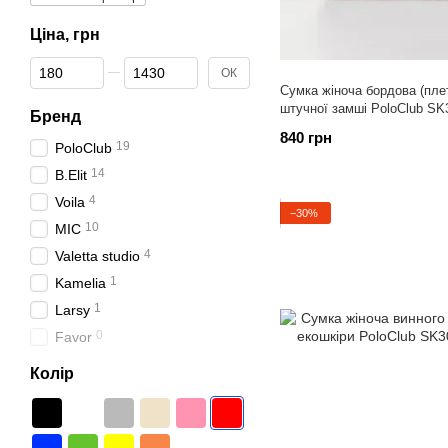
Ціна, грн
Від Ціна, грн
До Ціна, грн
ОК
Сумка жіноча бордова (плет
штучної замші PoloClub SK
Бренд
840 грн
19
PoloClub
14
B.Elit
4
Voila
−30%
10
МІС
4
Valetta studio
1
Kamelia
1
Larsy
0
Favor
Колір