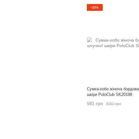
−30%
Сумка-хобо жіноча бордова
шкіри PoloClub SK20198
581 грн
830 грн