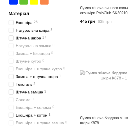
Сумка жіноча винного коль
екошкіри PoloClub SK30210
Матеріал
445 грн
635 грн
26
Екошкіра
3
Натуральна шкіра
17
Штучна шкіра
0
Натуральна замша
0
Замша + Екошкіра
0
Штучне хутро
0
Екошкіра + штучне хутро
1
Замша + штучна шкіра
2
Текстиль
3
Штучна замша
0
Солома
0
Екошкіра + солома
1
Екошкіра + котон
Сумка жіноча бордова зі ш
0
Екошкіра + штучна замша
шкіри К878