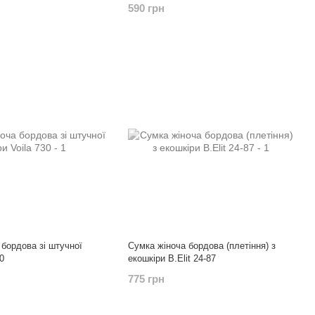
590 грн
 бордова зі штучної
Сумка жіноча бордова (плетіння) з
0
екошкіри B.Elit 24-87
775 грн