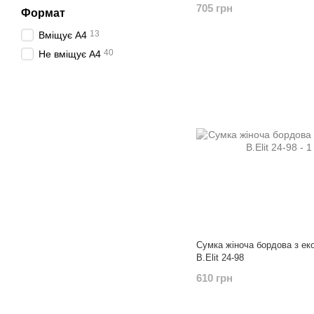
705 грн
Формат
13
Вміщує А4
40
Не вміщує А4
Сумка жіноча бордова з ек
B.Elit 24-98
610 грн