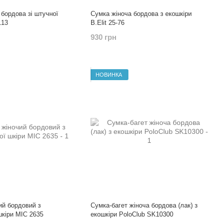
 бордова зі штучної
Сумка жіноча бордова з екошкіри
113
B.Elit 25-76
930 грн
НОВИНКА
ий бордовий з
Сумка-багет жіноча бордова (лак) з
шкіри МІС 2635
екошкіри PoloClub SK10300