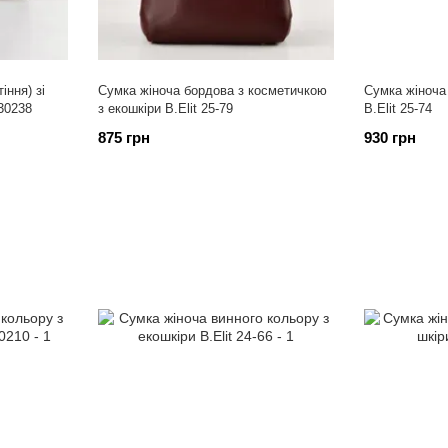
іння) зі
Сумка жіноча бордова з косметичкою
Сумка жіноча
30238
з екошкіри B.Elit 25-79
B.Elit 25-74
875 грн
930 грн