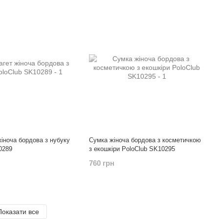
жіноча бордова з нубуку
Сумка жіноча бордова з косметичкою
0289
з екошкіри PoloClub SK10295
760 грн
Показати все