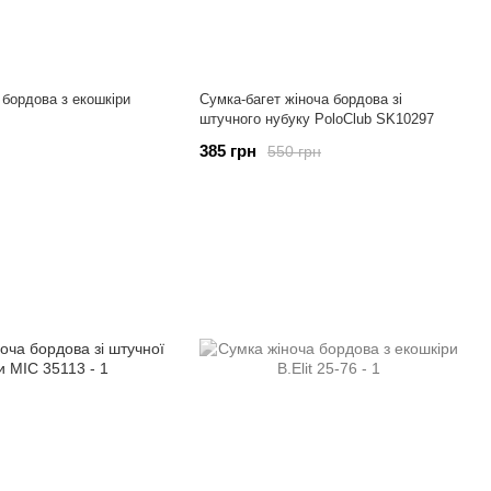
 бордова з екошкіри
Сумка-багет жіноча бордова зі
штучного нубуку PoloClub SK10297
385 грн
550 грн