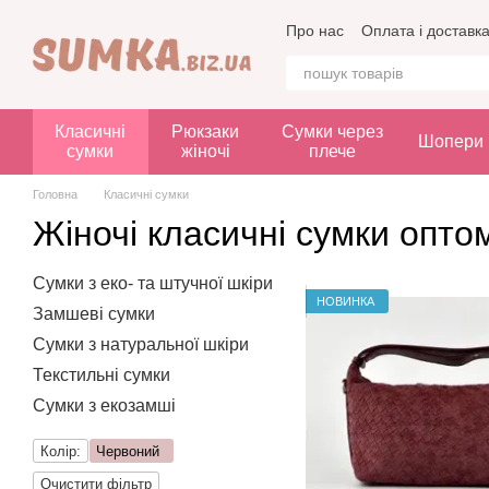
Перейти до основного контенту
Про нас
Оплата і доставк
Класичні
Рюкзаки
Сумки через
Шопери
сумки
жіночі
плече
Головна
Класичні сумки
Жіночі класичні сумки опт
Сумки з еко- та штучної шкіри
НОВИНКА
Замшеві сумки
Сумки з натуральної шкіри
Текстильні сумки
Сумки з екозамші
Колір:
Червоний
Очистити фільтр