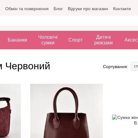
а
Обмін та повернення
Блог
Відгуки про магазин
Контакти
Чоловічі
Дитячі
Бананки
Спорт
Аксес
сумки
рюкзаки
ом Червоний
сп
Сортування: