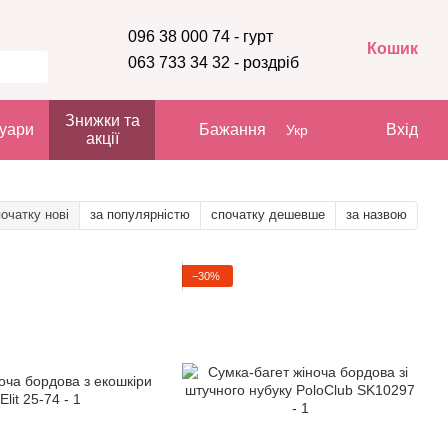
096 38 000 74 - гурт
Кошик
063 733 34 32 - роздріб
Знижки та
уари
Бажання
Вхід
Укр
акції
очатку нові
за популярністю
спочатку дешевше
за назвою
−30%