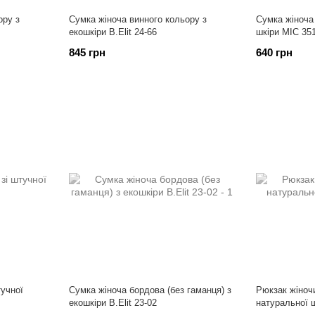
ору з
Сумка жіноча винного кольору з
Сумка жіноча
екошкіри B.Elit 24-66
шкіри МІС 35
845 грн
640 грн
тучної
Сумка жіноча бордова (без гаманця) з
Рюкзак жіноч
екошкіри B.Elit 23-02
натуральної 