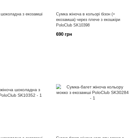
 шоколадна з екозамші
Сумка жіноча в кольорі бізон (+
екозамша) через плече з екошкіри
PoloClub SK10398
690 грн