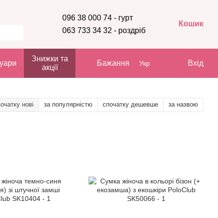
096 38 000 74 - гурт
Кошик
063 733 34 32 - роздріб
Знижки та
уари
Бажання
Вхід
Укр
акції
очатку нові
за популярністю
спочатку дешевше
за назвою