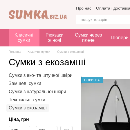
Перейти до основного контенту
Про нас
Оплата і доставк
Класичні
Рюкзаки
Сумки через
Шопери
сумки
жіночі
плече
Головна
Класичні сумки
Сумки з екозамші
Сумки з екозамші
Сумки з еко- та штучної шкіри
НОВИНКА
Замшеві сумки
Сумки з натуральної шкіри
Текстильні сумки
Сумки з екозамші
Ціна, грн
Від Ціна, грн
До Ціна, грн