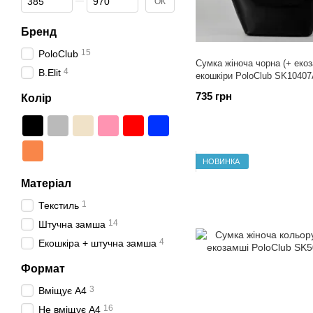
ОК
Бренд
15
PoloClub
Сумка жіноча чорна (+ еко
4
B.Elit
екошкіри PoloClub SK1040
735 грн
Колір
НОВИНКА
Матеріал
1
Текстиль
14
Штучна замша
4
Екошкіра + штучна замша
Формат
3
Вміщує А4
16
Не вміщує А4