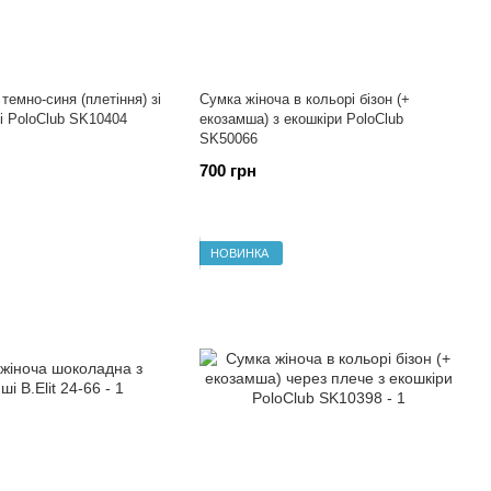
темно-синя (плетіння) зі
Сумка жіноча в кольорі бізон (+
і PoloClub SK10404
екозамша) з екошкіри PoloClub
SK50066
700 грн
НОВИНКА