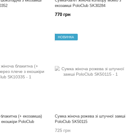
 шоколадна з екозамші
Сумка-багет жіноча кольору мокко з
0352
екозамші PoloClub SK30284
770 грн
НОВИНКА
 блакитна (+ екозамша)
Сумка жіноча рожева зі штучної замші
 екошкіри PoloClub
PoloClub SK50115
725 грн