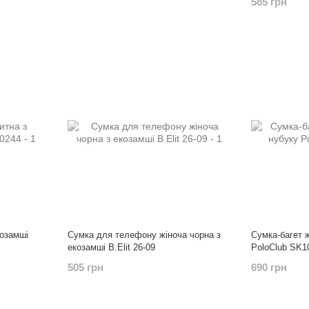
585 грн
козамші
Сумка для телефону жіноча чорна з
Сумка-багет 
екозамші B.Elit 26-09
PoloClub SK1
505 грн
690 грн