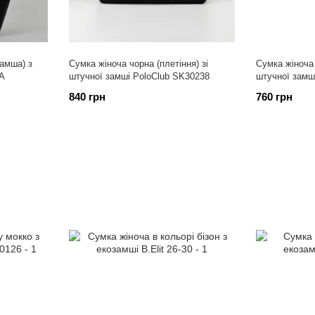
замша) з
Сумка жіноча чорна (плетіння) зі
Сумка жіноча 
7А
штучної замші PoloClub SK30238
штучної замш
840 грн
760 грн