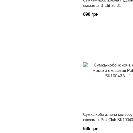
Сумка-мішок жіноча пудров
екозамші B.Elit 26-31
890 грн
Сумка-хобо жіноча кольору
екозамші PoloClub SK1004
685 грн