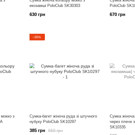
а з
Сумка жіноча кольору мокко з
Сумка жіноча
екозамші PoloClub SK30303
PoloClub SK1
630 грн
670 грн
−30%
 мокко з
Сумка-багет жіноча руда зі штучного
Сумка жіноча
3А
нубуку PoloClub SK10297
через плече з
SK10335
385 грн
550 грн