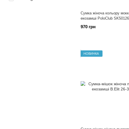
Сумка жіноча кольору мокк
екозамші PoloClub SK50126
970 грн
НОВИНКА