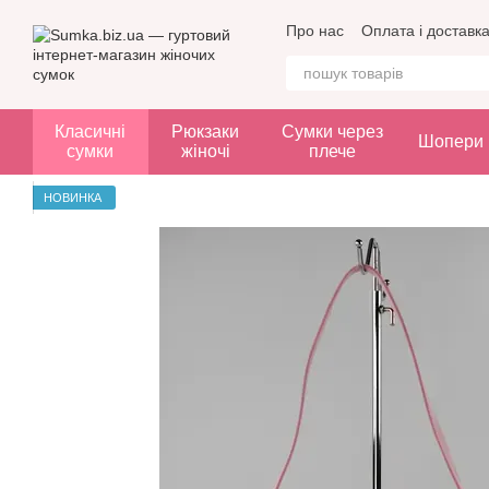
Перейти до основного контенту
Про нас
Оплата і доставк
Класичні
Рюкзаки
Сумки через
Шопери
сумки
жіночі
плече
НОВИНКА