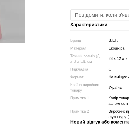
Повідомити, коли з'яв
Характеристики
Бренд
B.Elit
Матеріал
Екошкіра
Точний розмір (Д
28 х 12 х 7
х В х Ш), см
Підкладка
Є
Формат
Не вміщує 
Країна-виробник
Україна
товару
Примітка 1
Колір товар
залежності
Примітка 2
Виробник пр
фурнітуру (
Новий відгук або комент