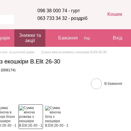
096 38 000 74 - гурт
Кошик
063 733 34 32 - роздріб
Знижки та
уари
Бажання
Вхід
Укр
акції
з еко- та штучної шкіри
Сумка жіноча рожева з екошкіри B.Elit 26-30
 екошкіри B.Elit 26-30
 (009174)
В бажання