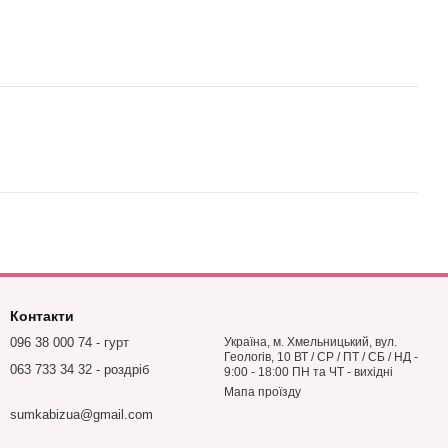
Контакти
096 38 000 74 - гурт
Україна, м. Хмельницький, вул.
Геологів, 10 ВТ / СР / ПТ / СБ / НД -
063 733 34 32 - роздріб
9:00 - 18:00 ПН та ЧТ - вихідні
Мапа проїзду
sumkabizua@gmail.com