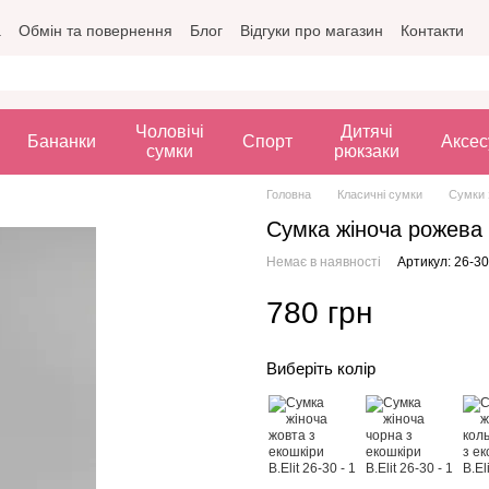
а
Обмін та повернення
Блог
Відгуки про магазин
Контакти
Чоловічі
Дитячі
Бананки
Спорт
Аксес
сумки
рюкзаки
Головна
Класичні сумки
Сумки 
Сумка жіноча рожева з
Немає в наявності
Артикул: 26-30
780 грн
Виберіть колір