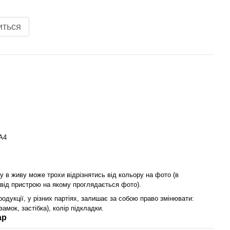
иться
А4
у в живу може трохи відрізнятись від кольору на фото (в
 від пристрою на якому проглядається фото).
одукції, у різних партіях, залишає за собою право змінювати:
замок, застібка), колір підкладки.
ар