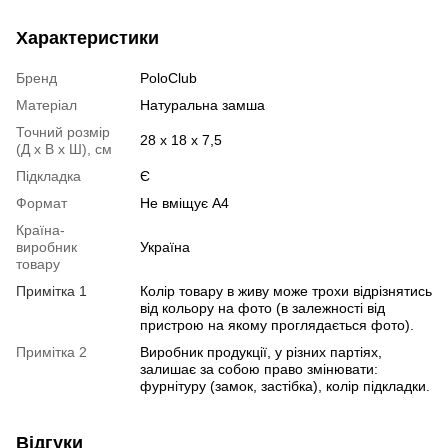
Характеристики
Бренд
PoloClub
Матеріал
Натуральна замша
Точний розмір
28 х 18 х 7,5
(Д х В х Ш), см
Підкладка
Є
Формат
Не вміщує А4
Країна-
виробник
Україна
товару
Примітка 1
Колір товару в живу може трохи відрізнятись
від кольору на фото (в залежності від
пристрою на якому проглядається фото).
Примітка 2
Виробник продукції, у різних партіях,
залишає за собою право змінювати:
фурнітуру (замок, застібка), колір підкладки.
Відгуки