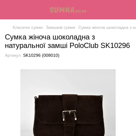
Класичні сумки
Замшеві сумки
Сумка жіноча шоколадна з н
Сумка жіноча шоколадна з
натуральної замші PoloClub SK10296
Артикул:
SK10296 (008010)