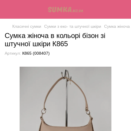
Класичні сумки
Сумки з еко- та штучної шкіри
Сумка жіноча 
Сумка жіноча в кольорі бізон зі
штучної шкіри К865
Артикул:
К865 (008407)