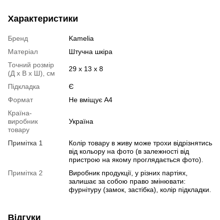
Характеристики
Бренд
Kamelia
Матеріал
Штучна шкіра
Точний розмір
29 х 13 х 8
(Д х В х Ш), см
Підкладка
Є
Формат
Не вміщує А4
Країна-
виробник
Україна
товару
Примітка 1
Колір товару в живу може трохи відрізнятись
від кольору на фото (в залежності від
пристрою на якому проглядається фото).
Примітка 2
Виробник продукції, у різних партіях,
залишає за собою право змінювати:
фурнітуру (замок, застібка), колір підкладки.
Відгуки