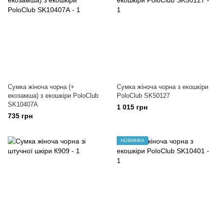
Сумка жіноча чорна (+
Сумка жіноча чорна з екошкіри
екозамша) з екошкіри PoloClub
PoloClub SK50127
SK10407А
1 015 грн
735 грн
НОВИНКА