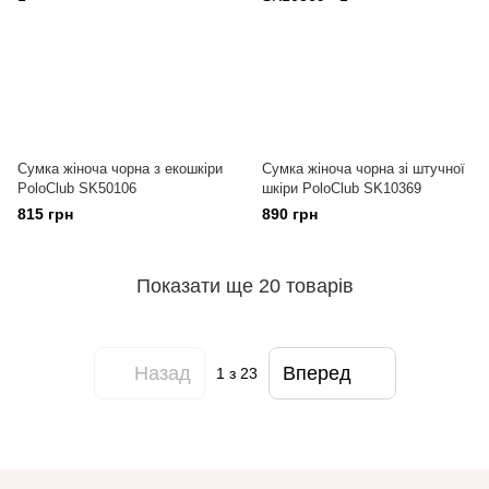
Сумка жіноча чорна з екошкіри
Сумка жіноча чорна зі штучної
PoloClub SK50106
шкіри PoloClub SK10369
815 грн
890 грн
Показати ще 20 товарів
Назад
Вперед
1
з 23